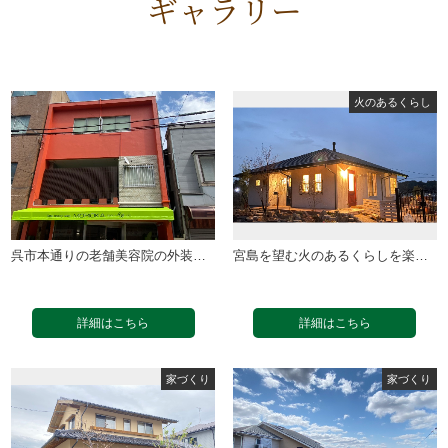
ギャラリー
火のあるくらし
家づくり
庭づくり
呉市本通りの老舗美容院の外装リニューアル工事（２…
宮島を望む火のあるくらしを楽しむ平屋の木の家（２…
詳細はこちら
詳細はこちら
家づくり
家づくり