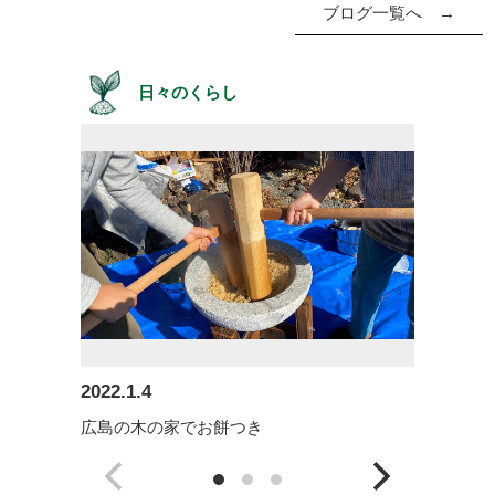
ブログ一覧へ →
日々のくらし
2022.1.4
202
広島の木の家でお餅つき